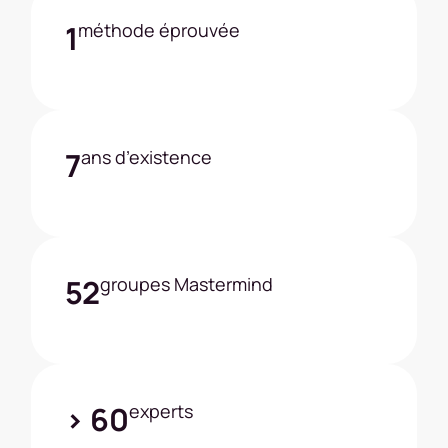
1
méthode éprouvée
7
ans d’existence
52
groupes Mastermind
> 60
experts